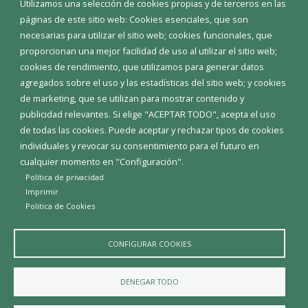
Utilizamos una selección de cookies propias y de terceros en las
Corporación Municipal
páginas de este sitio web: Cookies esenciales, que son
Teléfonos de interés
necesarias para utilizar el sitio web; cookies funcionales, que
proporcionan una mejor facilidad de uso al utilizar el sitio web;
INICIAR SESIÓN
cookies de rendimiento, que utilizamos para generar datos
MAPA WEB
agregados sobre el uso y las estadísticas del sitio web; y cookies
de marketing, que se utilizan para mostrar contenido y
publicidad relevantes. Si elige "ACEPTAR TODO", acepta el uso
de todas las cookies. Puede aceptar y rechazar tipos de cookies
individuales y revocar su consentimiento para el futuro en
cualquier momento en "Configuración".
Política de privacidad
Imprimir
Politica de Cookies
CONFIGURAR COOKIES
Aviso Legal
Política de privacidad
Política de Cookies
DENEGAR TODO
Declaración de accesibilidad