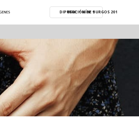
MAX: º MÍN: º
GENES