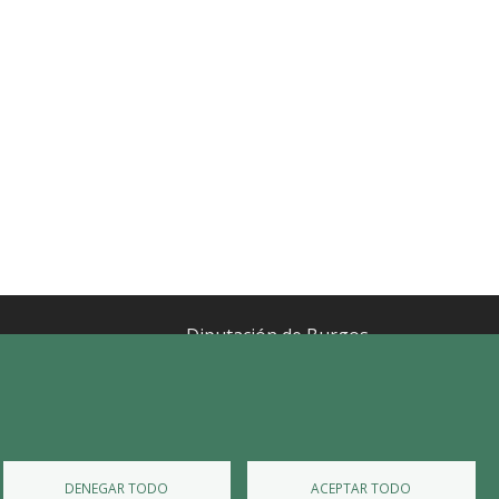
Diputación de Burgos
Mapa Web
Iniciar Sesión
DENEGAR TODO
ACEPTAR TODO